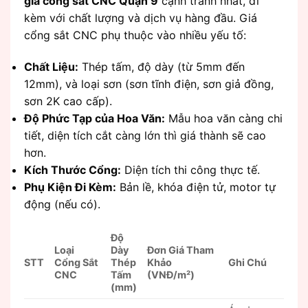
giá cổng sắt CNC Quận 9
cạnh tranh nhất, đi
kèm với chất lượng và dịch vụ hàng đầu. Giá
cổng sắt CNC phụ thuộc vào nhiều yếu tố:
Chất Liệu:
Thép tấm, độ dày (từ 5mm đến
12mm), và loại sơn (sơn tĩnh điện, sơn giả đồng,
sơn 2K cao cấp).
Độ Phức Tạp của Hoa Văn:
Mẫu hoa văn càng chi
tiết, diện tích cắt càng lớn thì giá thành sẽ cao
hơn.
Kích Thước Cổng:
Diện tích thi công thực tế.
Phụ Kiện Đi Kèm:
Bản lề, khóa điện tử, motor tự
động (nếu có).
Độ
Loại
Dày
Đơn Giá Tham
STT
Cổng Sắt
Thép
Khảo
Ghi Chú
CNC
Tấm
(VNĐ/m²)
(mm)