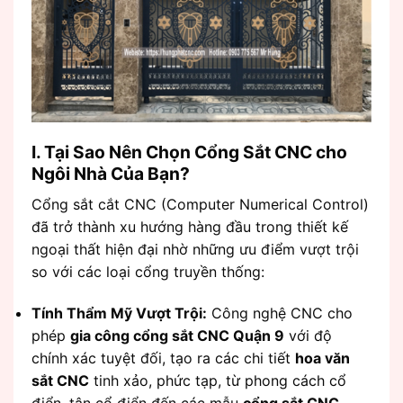
I. Tại Sao Nên Chọn Cổng Sắt CNC cho
Ngôi Nhà Của Bạn?
Cổng sắt cắt CNC (Computer Numerical Control)
đã trở thành xu hướng hàng đầu trong thiết kế
ngoại thất hiện đại nhờ những ưu điểm vượt trội
so với các loại cổng truyền thống:
Tính Thẩm Mỹ Vượt Trội:
Công nghệ CNC cho
phép
gia công cổng sắt CNC Quận 9
với độ
chính xác tuyệt đối, tạo ra các chi tiết
hoa văn
sắt CNC
tinh xảo, phức tạp, từ phong cách cổ
điển, tân cổ điển đến các mẫu
cổng sắt CNC