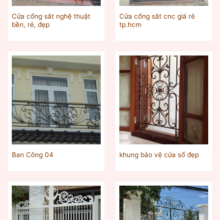
Cửa cổng sắt nghệ thuật
Cửa cổng sắt cnc giá rẻ
bền, rẻ, đẹp
tp.hcm
Ban Công 04
khung bảo vệ cửa sổ đẹp