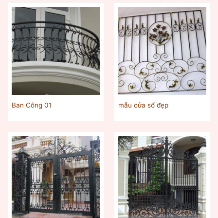
Ban Công 01
mẫu cửa sổ đẹp