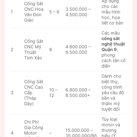
Áp dụng
Cổng Sắt
cho các
CNC Hoa
3.500.000 –
1
5 – 6
mẫu hình
Văn Đơn
4.500.000
học, họa
Giản
tiết cơ bản
Các mẫu
cổng sắt
Cổng Sắt
nghệ thuật
CNC Mỹ
4.800.000 –
2
8
Quận 9
,
Thuật
6.500.000
phong
Tinh Xảo
cách tân cổ
điển
Dành cho
Cổng Sắt
biệt thự,
CNC Cao
công trình
10 –
6.800.000 –
3
Cấp
yêu cầu độ
12
8.500.000+
(Thép
bền và
Dày)
thẩm mỹ
tuyệt đối
Tùy loại
Chi Phí
motor và
Gia Công
15.000.000 –
thương
4
Motor
–
35.000.000/Bộ
hiệu (Ý,