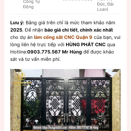
Cổng Tự
Đức, Đài
Động
Loan)
Lưu ý:
Bảng giá trên chỉ là mức tham khảo năm
2025
. Để nhận
báo giá chi tiết, chính xác nhất
cho dự án
làm cổng sắt CNC Quận 9
của bạn, vui
lòng liên hệ trực tiếp với
HÙNG PHÁT CNC
qua
Hotline:
0903.775.567 Mr Hùng
để được khảo
sát và tư vấn miễn phí.