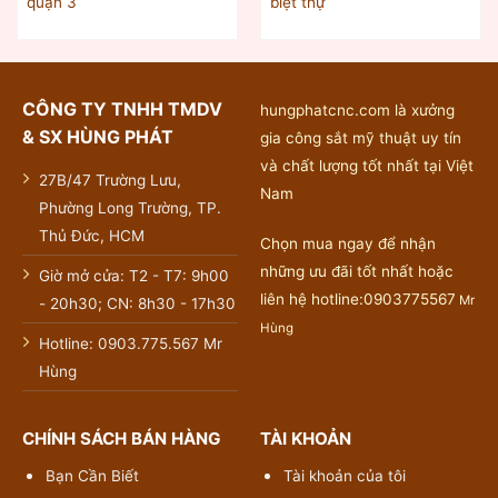
quận 3
biệt thự
CÔNG TY TNHH TMDV
hungphatcnc.com là xưởng
& SX HÙNG PHÁT
gia công sắt mỹ thuật uy tín
và chất lượng tốt nhất tại Việt
27B/47 Trường Lưu,
Nam
Phường Long Trường, TP.
Thủ Đức, HCM
Chọn mua ngay để nhận
những ưu đãi tốt nhất hoặc
Giờ mở cửa: T2 - T7: 9h00
liên hệ hotline:0903775567
Mr
- 20h30; CN: 8h30 - 17h30
Hùng
Hotline: 0903.775.567 Mr
Hùng
CHÍNH SÁCH BÁN HÀNG
TÀI KHOẢN
Bạn Cần Biết
Tài khoản của tôi