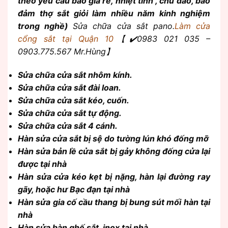
theo yêu cầu báo giá rẻ, nhiệt tình , chu đáo, bảo
đảm thợ sắt giỏi làm nhiều năm kinh nghiệm
trong nghề)
Sửa chữa cửa sắt pano.
Làm cửa
cổng sắt tại Quận 10
【✔️0983 021 035 –
0903.775.567 Mr.Hùng】
Sửa chữa cửa sắt nhôm kính.
Sửa chữa cửa sắt đài loan.
Sửa chữa cửa sắt kéo, cuốn.
Sửa chữa cửa sắt tự động.
Sửa chữa cửa sắt 4 cánh.
Hàn sửa cửa sắt bị sệ do tường lún khó đống mỡ
Hàn sửa bản lề cửa sắt bị gảy không đống cửa lại
được tại nhà
Hàn sửa cửa kéo kẹt bị nặng, hàn lại đường ray
gãy, hoặc hư Bạc đạn tại nhà
Hàn sửa gia cố cầu thang bị bung sút mối hàn tại
nhà
Hàn sửa bàn ghế sắt, inox tại nhà