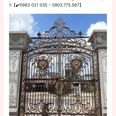
9
【✔️0983 021 035 – 0903.775.567】