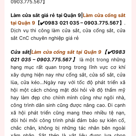
0903.775.567】
Làm cửa sắt giá rẻ tại Quận 9|
Làm cửa cổng sắt
tại Quận 9
【✔️0983 021 035 – 0903.775.567】
.
Dịch vụ thi công làm cửa sắt, cửa cổng sắt, cửa
sắt CnC chuyên nghiệp giá rẻ
Cửa sắt|
Làm cửa cổng sắt tại Quận 9
【✔️0983
021 035 – 0903.775.567】
là một trong những
hạng mục rất quan trọng trong lĩnh vực cơ khí
xây dựng hiện nay như cổng sắt, cửa sổ sắt, cửa
lùa, cửa kéo…Ngày nay với tốc độ phát triển xã
hội một cách chóng mặt đòi hỏi về độ thẩm mỹ
hay làm đẹp cho chính mình cũng như ngôi nhà,
công trình dân sinh cũng được nâng cao. Đi cạnh
xã hội phát triển cũng mang theo nhiều tệ nạn,
đòi hỏi mỗi công trình phải đảm bảo sự kiên cố,
chắc chắn, không bị những tác nhân bên ngoài
xâm nhập. Sắt thép là vật liệu được lựa chọn