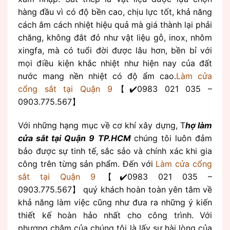
hàng đầu vì có độ bền cao, chịu lực tốt, khả năng
cách âm cách nhiệt hiệu quả mà giá thành lại phải
chăng, không đắt đỏ như vật liệu gỗ, inox, nhôm
xingfa, mà có tuổi đời được lâu hơn, bền bỉ với
mọi điều kiện khắc nhiệt như hiện nay của đất
nước mang nền nhiệt có độ ẩm cao.
Làm cửa
cổng sắt tại Quận 9
【✔️0983 021 035 –
0903.775.567】
Với những hạng mục về cơ khí xây dựng, T
hợ làm
cửa sắt tại Quận 9 TP.HCM
chúng tôi luôn đảm
bảo được sự tinh tế, sắc sảo và chính xác khi gia
công trên từng sản phẩm. Đến với
Làm cửa cổng
sắt tại Quận 9
【✔️0983 021 035 –
0903.775.567】 quý khách hoàn toàn yên tâm về
khả năng làm việc cũng như đưa ra những ý kiến
thiết kế hoàn hảo nhất cho công trình. Với
phương châm của chúng tôi là lấy sự hài lòng của