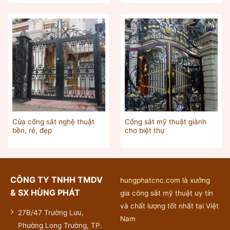
Cửa cổng sắt nghệ thuật
Cổng sắt mỹ thuật giành
bền, rẻ, đẹp
cho biệt thự
CÔNG TY TNHH TMDV
hungphatcnc.com là xưởng
& SX HÙNG PHÁT
gia công sắt mỹ thuật uy tín
và chất lượng tốt nhất tại Việt
27B/47 Trường Lưu,
Nam
Phường Long Trường, TP.