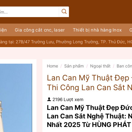
iện
Gia công cắt cnc, laser
Thiết bị nhà hàng Inox
G
àng tại: 27B/47 Trường Lưu, Phường Long Trường, TP. Thủ Đức, 
Home
/
Sản phẩm
/
Ngoại thất
/
Ban cô
Lan Can Mỹ Thuật Đẹp 
Thi Công Lan Can Sắt 
2196 Lượt xem
Lan Can Mỹ Thuật Đẹp Đức
Lan Can Sắt Nghệ Thuật: 
Nhất 2025 Từ HÙNG PHÁT