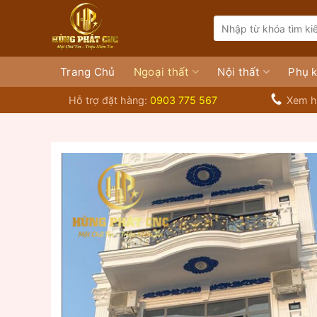
Bỏ
Search
qua
for:
nội
dung
Trang Chủ
Ngoại thất
Nội thất
Phụ k
Hỗ trợ đặt hàng:
0903 775 567
Xem h