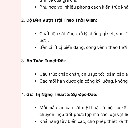
tinh tế của gia chủ.
Phù hợp với nhiều phong cách kiến trúc khác
Độ Bền Vượt Trội Theo Thời Gian:
Chất liệu sắt được xử lý chống gỉ sét, sơn 
ướt).
Bền bỉ, ít bị biến dạng, cong vênh theo thời
An Toàn Tuyệt Đối:
Cấu trúc chắc chắn, chịu lực tốt, đảm bảo a
Các mối hàn được gia công kỹ lưỡng, không
Giá Trị Nghệ Thuật & Sự Độc Đáo:
Mỗi mẫu lan can sắt mỹ thuật là một sự kết
chuyển, họa tiết phức tạp mà các loại vật l
Khả năng tùy biến cao, cho phép thiết kế t