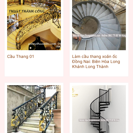
Làm cầu thang xoắn ốc
Cầu Thang 01
Đồng Nai: Biên Hòa Long
Khánh Long Thành