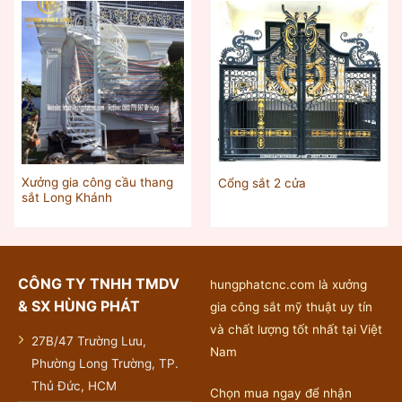
Xưởng gia công cầu thang
Cổng sắt 2 cửa
sắt Long Khánh
CÔNG TY TNHH TMDV
hungphatcnc.com là xưởng
& SX HÙNG PHÁT
gia công sắt mỹ thuật uy tín
và chất lượng tốt nhất tại Việt
27B/47 Trường Lưu,
Nam
Phường Long Trường, TP.
Thủ Đức, HCM
Chọn mua ngay để nhận