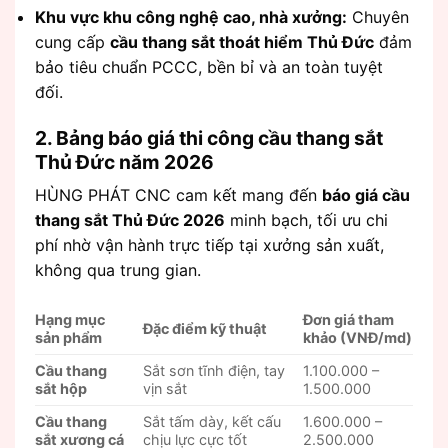
Khu vực khu công nghệ cao, nhà xưởng:
Chuyên
cung cấp
cầu thang sắt thoát hiểm Thủ Đức
đảm
bảo tiêu chuẩn PCCC, bền bỉ và an toàn tuyệt
đối.
2. Bảng báo giá thi công cầu thang sắt
Thủ Đức năm 2026
HÙNG PHÁT CNC cam kết mang đến
báo giá cầu
thang sắt Thủ Đức 2026
minh bạch, tối ưu chi
phí nhờ vận hành trực tiếp tại xưởng sản xuất,
không qua trung gian.
Hạng mục
Đơn giá tham
Đặc điểm kỹ thuật
sản phẩm
khảo (VNĐ/md)
Cầu thang
Sắt sơn tĩnh điện, tay
1.100.000 –
sắt hộp
vịn sắt
1.500.000
Cầu thang
Sắt tấm dày, kết cấu
1.600.000 –
sắt xương cá
chịu lực cực tốt
2.500.000