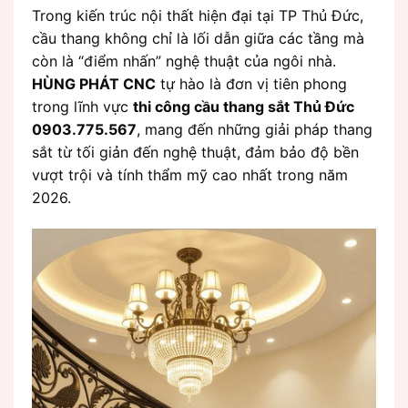
Trong kiến trúc nội thất hiện đại tại TP Thủ Đức,
cầu thang không chỉ là lối dẫn giữa các tầng mà
còn là “điểm nhấn” nghệ thuật của ngôi nhà.
HÙNG PHÁT CNC
tự hào là đơn vị tiên phong
trong lĩnh vực
thi công cầu thang sắt Thủ Đức
0903.775.567
, mang đến những giải pháp thang
sắt từ tối giản đến nghệ thuật, đảm bảo độ bền
vượt trội và tính thẩm mỹ cao nhất trong năm
2026.