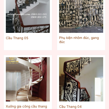
Phụ kiện nhôm đúc, gang
Cầu Thang 05
đúc
Xưởng gia công cầu thang
Cầu Thang 04