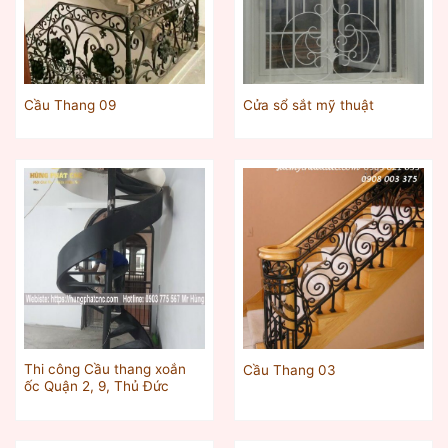
Cầu Thang 09
Cửa sổ sắt mỹ thuật
Thi công Cầu thang xoắn
Cầu Thang 03
ốc Quận 2, 9, Thủ Đức