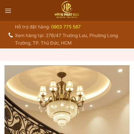
Bỏ
qua
nội
dung
Hỗ trợ đặt hàng:
0903 775 567
Xem hàng tại: 27B/47 Trường Lưu, Phường Long
Trường, TP. Thủ Đức, HCM