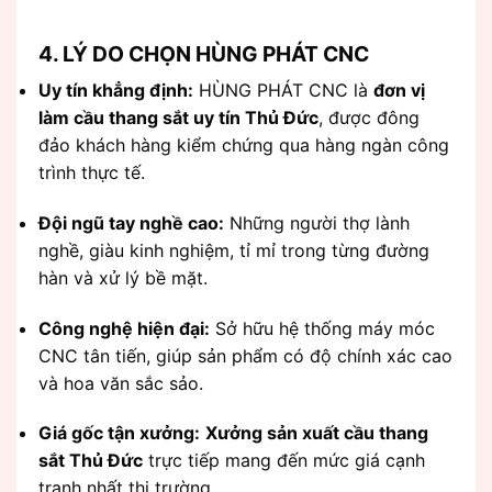
4. LÝ DO CHỌN HÙNG PHÁT CNC
Uy tín khẳng định:
HÙNG PHÁT CNC là
đơn vị
làm cầu thang sắt uy tín Thủ Đức
, được đông
đảo khách hàng kiểm chứng qua hàng ngàn công
trình thực tế.
Đội ngũ tay nghề cao:
Những người thợ lành
nghề, giàu kinh nghiệm, tỉ mỉ trong từng đường
hàn và xử lý bề mặt.
Công nghệ hiện đại:
Sở hữu hệ thống máy móc
CNC tân tiến, giúp sản phẩm có độ chính xác cao
và hoa văn sắc sảo.
Giá gốc tận xưởng:
Xưởng sản xuất cầu thang
sắt Thủ Đức
trực tiếp mang đến mức giá cạnh
tranh nhất thị trường.