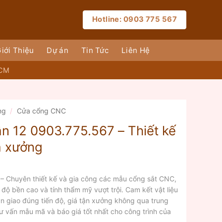
Hotline: 0903 775 567
iới Thiệu
Dự án
Tin Tức
Liên Hệ
HCM
ng
/
Cửa cổng CNC
n 12 0903.775.567 – Thiết kế
iá xưởng
 Chuyên thiết kế và gia công các mẫu cổng sắt CNC,
 độ bền cao và tính thẩm mỹ vượt trội. Cam kết vật liệu
àn giao đúng tiến độ, giá tận xưởng không qua trung
ư vấn mẫu mã và báo giá tốt nhất cho công trình của