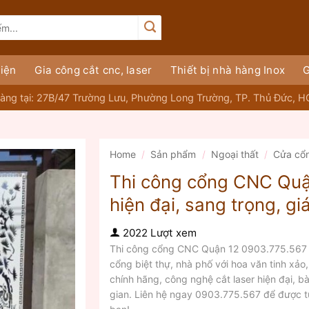
iện
Gia công cắt cnc, laser
Thiết bị nhà hàng Inox
G
àng tại: 27B/47 Trường Lưu, Phường Long Trường, TP. Thủ Đức, 
Home
/
Sản phẩm
/
Ngoại thất
/
Cửa cổ
Thi công cổng CNC Quậ
hiện đại, sang trọng, g
2022 Lượt xem
Thi công cổng CNC Quận 12 0903.775.567 –
cổng biệt thự, nhà phố với hoa văn tinh xảo,
chính hãng, công nghệ cắt laser hiện đại, b
gian. Liên hệ ngay 0903.775.567 để được t