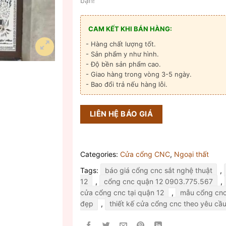
bạn!
CAM KẾT KHI BÁN HÀNG:
- Hàng chất lượng tốt.
- Sản phẩm y như hình.
- Độ bền sản phẩm cao.
- Giao hàng trong vòng 3-5 ngày.
- Bao đổi trả nếu hàng lỗi.
LIÊN HỆ BÁO GIÁ
Categories:
Cửa cổng CNC
,
Ngoại thất
Tags:
báo giá cổng cnc sắt nghệ thuật
,
12
,
cổng cnc quận 12 0903.775.567
,
cửa cổng cnc tại quận 12
,
mẫu cổng cnc
đẹp
,
thiết kế cửa cổng cnc theo yêu cầ