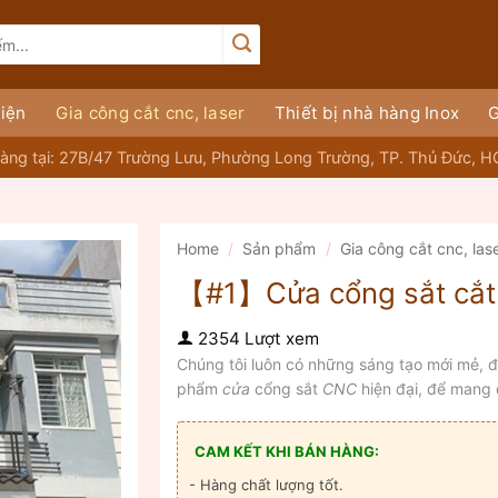
iện
Gia công cắt cnc, laser
Thiết bị nhà hàng Inox
G
àng tại: 27B/47 Trường Lưu, Phường Long Trường, TP. Thủ Đức, 
Home
/
Sản phẩm
/
Gia công cắt cnc, las
【#1】Cửa cổng sắt cắt
2354 Lượt xem
Chúng tôi luôn có những sáng tạo mới mẻ, 
phẩm
cửa
cổng sắt
CNC
hiện đại, để mang 
CAM KẾT KHI BÁN HÀNG:
- Hàng chất lượng tốt.