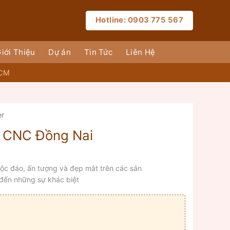
Hotline: 0903 775 567
iới Thiệu
Dự án
Tin Tức
Liên Hệ
HCM
er
 CNC Đồng Nai
độc đáo, ấn tượng và đẹp mắt trên các sản
đến những sự khác biệt