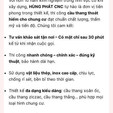
Với hơn 10 năm kinh nghiệm trong lĩnh vực cơ khí
xây dựng,
HÙNG PHÁT CNC
tự hào là đơn vị tiên
phong trong thiết kế, thi công
cầu thang thoát
hiểm cho chung cư
đạt chuẩn chất lượng, thẩm
mỹ và tiến độ. Chúng tôi cam kết:
Tư vấn khảo sát tận nơi – Có mặt chỉ sau 30 phút
kể từ khi nhận cuộc gọi.
Thi công
nhanh chóng – chính xác – đúng kỹ
thuật
, bảo hành dài hạn.
Sử dụng
vật liệu thép, inox cao cấp
, chịu lực,
chống rỉ sét, bền bỉ theo thời gian.
Thiết kế
đa dạng kiểu dáng
: cầu thang xoắn ốc,
cầu thang ziczac, cầu thang thẳng… phù hợp mọi
loại hình chung cư.