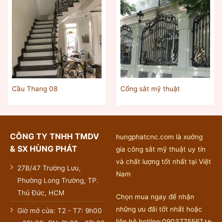
Cầu Thang 08
Cổng sắt mỹ thuật
CÔNG TY TNHH TMDV
hungphatcnc.com là xưởng
& SX HÙNG PHÁT
gia công sắt mỹ thuật uy tín
và chất lượng tốt nhất tại Việt
27B/47 Trường Lưu,
Nam
Phường Long Trường, TP.
Thủ Đức, HCM
Chọn mua ngay để nhận
những ưu đãi tốt nhất hoặc
Giờ mở cửa: T2 - T7: 9h00
liên hệ hotline:0903775567
Mr