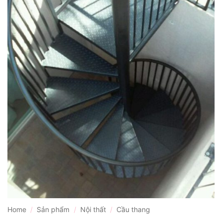
Home
/
Sản phẩm
/
Nội thất
/
Cầu thang