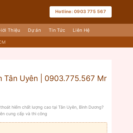
Hotline: 0903 775 567
iới Thiệu
Dự án
Tin Tức
Liên Hệ
HCM
m Tân Uyên | 0903.775.567 Mr
thoát hiểm chất lượng cao tại Tân Uyên, Bình Dương?
ên cung cấp và thi công