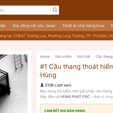
iện
Gia công cắt cnc, laser
Thiết bị nhà hàng Inox
G
àng tại: 27B/47 Trường Lưu, Phường Long Trường, TP. Thủ Đức, 
Home
/
Sản phẩm
/
Nội thất
/
Cầu thang
#1 Cầu thang thoát hiể
Hùng
2108 Lượt xem
Bạn đang tìm kiếm một giải pháp cầu thang 
Hãy đến với
HÙNG PHÁT CNC
– đơn vị chuy
CAM KẾT KHI BÁN HÀNG: