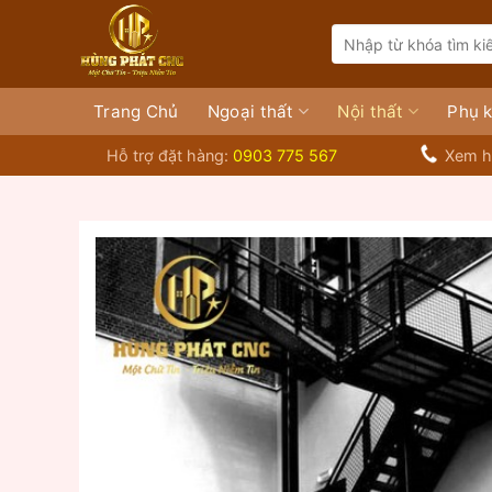
Bỏ
Search
qua
for:
nội
dung
Trang Chủ
Ngoại thất
Nội thất
Phụ k
Hỗ trợ đặt hàng:
0903 775 567
Xem h