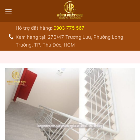
Bỏ
qua
nội
dung
Hỗ trợ đặt hàng:
0903 775 567
Xem hàng tại: 27B/47 Trường Lưu, Phường Long
Trường, TP. Thủ Đức, HCM