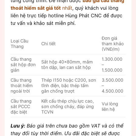
từng công trình. Để nhận được
báo giá cầu thang
thoát hiểm sắt giá tốt
nhất
, quý khách vui lòng
liên hệ trực tiếp hotline Hùng Phát CNC để được
tư vấn và khảo sát miễn phí.
Đơn giá
Loại Cầu
Chi tiết
tham khảo
Thang
(VNĐ/m)
Cầu thang
1.300.000
Sắt hộp 40x80mm, mâm
sắt hộp đơn
–
tôn dập, lan can sắt hộp
giản
1.500.000
Cầu thang
Thép I150 hoặc C200, sơn
3.500.000
thoát hiểm
tĩnh điện, bậc thép tấm
–
ngoài trời
gân chống trượt
4.500.000
Cầu thang
Kết cấu thép chịu lực cao,
Vui lòng
sắt PCCC
sơn chống cháy, đáp ứng
liên hệ
đặc biệt
TCVN
Lưu ý:
Báo giá trên chưa bao gồm VAT và có thể
thay đổi tùy thời điểm. Ưu đãi đặc biệt sẽ được