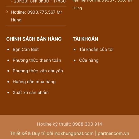
liên hệ hotline:0903775567
Mr
- 20h30; CN: 8h30 - 17h30
Hùng
Hotline: 0903.775.567 Mr
Hùng
CHÍNH SÁCH BÁN HÀNG
TÀI KHOẢN
Bạn Cần Biết
Tài khoản của tôi
Phương thức thanh toán
Cửa hàng
Phương thức vận chuyển
Hướng dẫn mua hàng
Xuất xứ sản phẩm
Hotline kỹ thuật: 0988 303 914
Thiết kế & Duy trì bởi inoxhungphat.com |
partner.com.vn