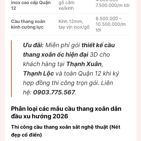
inox cao cấp Quận
gỗ căm
7.500.000/m tới
12
xe/kính
6.500.000 –
Cầu thang xoắn
Kính 12mm,
10.500.000/m
kính cường lực
tay vịn inox/gỗ
tới
Ưu đãi:
Miễn phí gói
thiết kế cầu
thang xoắn ốc hiện đại
3D cho
khách hàng tại
Thạnh Xuân
,
Thạnh Lộc
và toàn Quận 12 khi ký
hợp đồng thi công trọn gói. Liên
hệ:
0903.775.567
.
Phân loại các mẫu cầu thang xoắn dẫn
đầu xu hướng 2026
Thi công cầu thang xoắn sắt nghệ thuật (Nét
đẹp cổ điển)