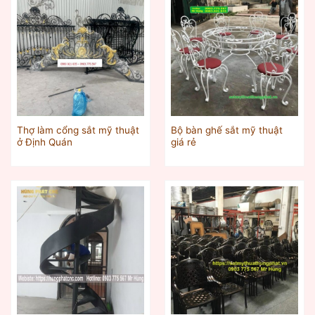
Thợ làm cổng sắt mỹ thuật
Bộ bàn ghế sắt mỹ thuật
ở Định Quán
giá rẻ