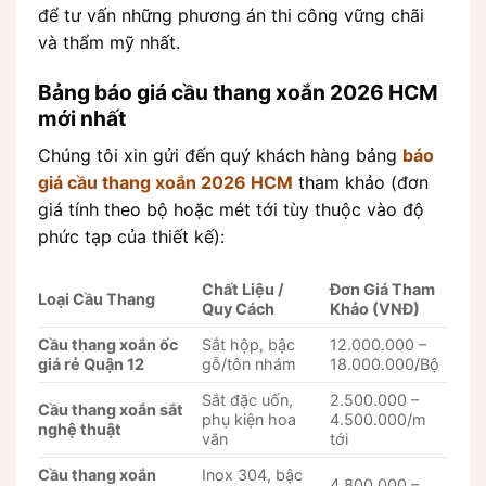
để tư vấn những phương án thi công vững chãi
và thẩm mỹ nhất.
Bảng báo giá cầu thang xoắn 2026 HCM
mới nhất
Chúng tôi xin gửi đến quý khách hàng bảng
báo
giá cầu thang xoắn 2026 HCM
tham khảo (đơn
giá tính theo bộ hoặc mét tới tùy thuộc vào độ
phức tạp của thiết kế):
Chất Liệu /
Đơn Giá Tham
Loại Cầu Thang
Quy Cách
Khảo (VNĐ)
Cầu thang xoắn ốc
Sắt hộp, bậc
12.000.000 –
giá rẻ Quận 12
gỗ/tôn nhám
18.000.000/Bộ
Sắt đặc uốn,
2.500.000 –
Cầu thang xoắn sắt
phụ kiện hoa
4.500.000/m
nghệ thuật
văn
tới
Cầu thang xoắn
Inox 304, bậc
4.800.000 –