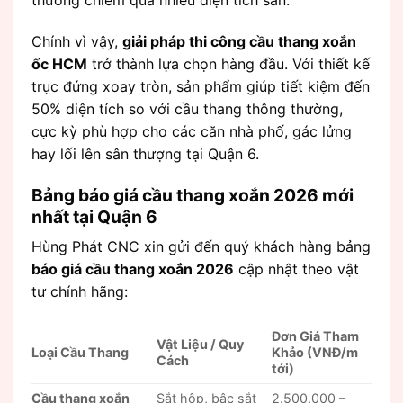
thường chiếm quá nhiều diện tích sàn.
Chính vì vậy,
giải pháp thi công cầu thang xoắn
ốc HCM
trở thành lựa chọn hàng đầu. Với thiết kế
trục đứng xoay tròn, sản phẩm giúp tiết kiệm đến
50% diện tích so với cầu thang thông thường,
cực kỳ phù hợp cho các căn nhà phố, gác lửng
hay lối lên sân thượng tại Quận 6.
Bảng báo giá cầu thang xoắn 2026 mới
nhất tại Quận 6
Hùng Phát CNC xin gửi đến quý khách hàng bảng
báo giá cầu thang xoắn 2026
cập nhật theo vật
tư chính hãng:
Đơn Giá Tham
Vật Liệu / Quy
Loại Cầu Thang
Khảo (VNĐ/m
Cách
tới)
Cầu thang xoắn
Sắt hộp, bậc sắt
2.500.000 –