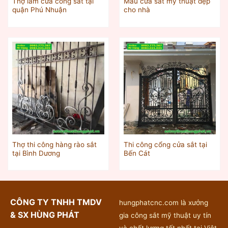
Thợ làm cửa cổng sắt tại
Mẫu cửa sắt mỹ thuật đẹp
quận Phú Nhuận
cho nhà
Thợ thi công hàng rào sắt
Thi công cổng cửa sắt tại
tại Bình Dương
Bến Cát
CÔNG TY TNHH TMDV
hungphatcnc.com là xưởng
& SX HÙNG PHÁT
gia công sắt mỹ thuật uy tín
và chất lượng tốt nhất tại Việt