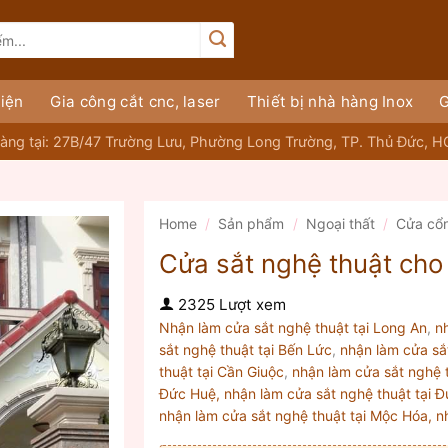
iện
Gia công cắt cnc, laser
Thiết bị nhà hàng Inox
G
àng tại: 27B/47 Trường Lưu, Phường Long Trường, TP. Thủ Đức, 
Home
/
Sản phẩm
/
Ngoại thất
/
Cửa cổ
Cửa sắt nghệ thuật cho 
2325 Lượt xem
Nhận làm cửa sắt nghệ thuật tại Long An
,
n
sắt nghệ thuật tại Bến Lức
,
nhận làm cửa sắ
thuật tại Cần Giuộc
,
nhận làm cửa sắt nghệ 
Đức Huệ, nhận làm cửa sắt nghệ thuật tại Đ
nhận làm cửa sắt nghệ thuật tại Mộc Hóa, n