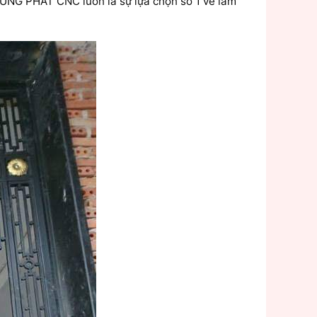
n HÙNG PHÁT CNC luôn là sự lựa chọn số 1 về làm