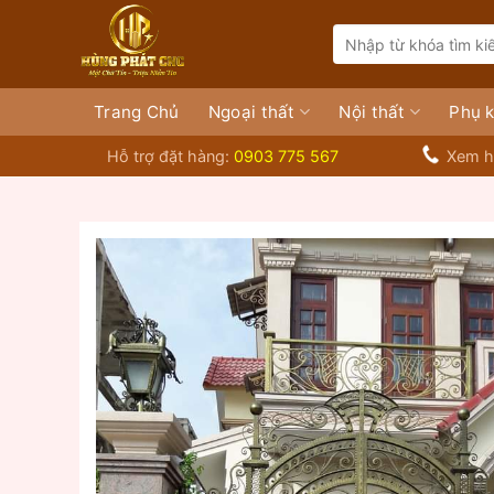
Bỏ
Search
qua
for:
nội
dung
Trang Chủ
Ngoại thất
Nội thất
Phụ k
Hỗ trợ đặt hàng:
0903 775 567
Xem h