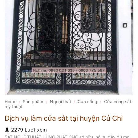
Home
/
Sản phẩm
/
Ngoại thất
/
Cửa cổng
/
Cửa cổng sắt
mỹ thuật
Dịch vụ làm cửa sắt tại huyện Củ Chi
2279 Lượt xem
SẮT NGHỆ THUẬT HÙNG PHÁT CNC sở hữu, hội tụ đầy đủ mọi