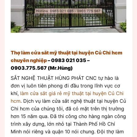
Thợ làm cửa sắt mỹ thuật tại huyện Củ Chi hcm
chuyên nghiệp
– 0983 021 035 –
0903.775.567 (Mr.Hùng)
SẮT NGHỆ THUẬT HÙNG PHÁT CNC tự hào là
đơn vị luôn tiên phong đi đầu trong lĩnh vực cơ
khí,
làm cửa sắt giá rẻ mỹ thuật tại huyện Củ Chi
hcm
. Dịch vụ làm cửa sắt nghệ thuật tại huyện Củ
Chi hcm của chúng tôi, đã có mặt trên thị trường
hơn 15 năm qua. Đã thi công cho hàng ngàn công
trình xây dựng, lớn nhỏ tại Thành Phố Hồ Chí
Minh nói riêng và quận 10 nói chung. Đội thợ làm