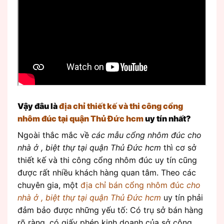
Vậy đâu là
địa chỉ thiết kế và thi công cổng
nhôm đúc tại quận Thủ Đức hcm
uy tín nhất?
Ngoài thắc mắc về
các mẫu cổng nhôm đúc cho
nhà ở , biệt thự tại quận Thủ Đức hcm
thì cơ sở
thiết kế và thi công cổng nhôm đúc uy tín cũng
được rất nhiều khách hàng quan tâm. Theo các
chuyên gia, một
địa chỉ bán cổng nhôm đúc
cho
nhà ở , biệt thự tại quận Thủ Đức hcm
uy tín phải
đảm bảo được những yếu tố: Có trụ sở bán hàng
rõ ràng, có giấy phép kinh doanh của sở công