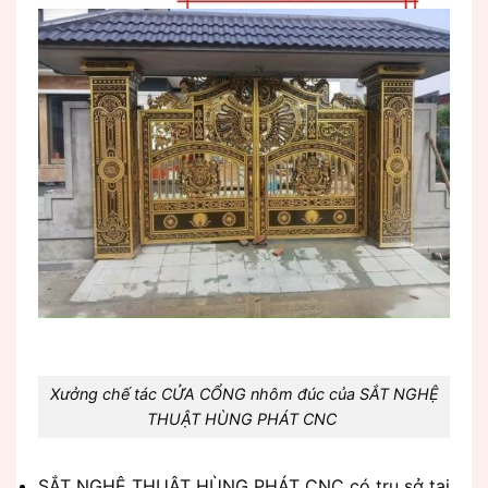
Xưởng chế tác CỬA CỔNG nhôm đúc của SẮT NGHỆ
THUẬT HÙNG PHÁT CNC
SẮT NGHỆ THUẬT HÙNG PHÁT CNC có trụ sở tại