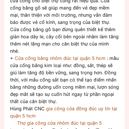
cửa cổng cho biệt thự cũng rất hiệu quả. Cửa
cổng bằng gỗ sẽ giúp mang đến vẻ đẹp mềm
mại, thân thiện với môi trường, nhưng vẫn đảm
bảo được vẻ cổ kính, sang trọng của biệt thự.
Cửa cổng bằng gỗ bạn đừng quên thiết kế thêm
giàn hoa dây le, cây cối bên ngoài nhằm làm tăng
thêm nét lãng mạn cho căn biệt thự của mình
nhé.
+
Cửa cổng bằng nhôm đúc tại quận 5 hcm
: mẫu
cửa cổng bằng kim loại như: đồng, sắt, thép sẽ
giú làm tăng độ bền vững, sang trọng hơn. Đồng
thời, với mẫu cổng sắt bạn có thể tạo điểm nhấn
bằng những đường uốn cong mềm mại, lượn sóng
đẹp mắt sẽ tạo sự cuốn hút ngay từ phần ngoại
thất của căn biệt thự.
Hùng Phát CNC
gia công cửa đồng đúc uy tín tại
quận 5 hcm
Thợ gia công cửa nhôm đúc tại quận 5