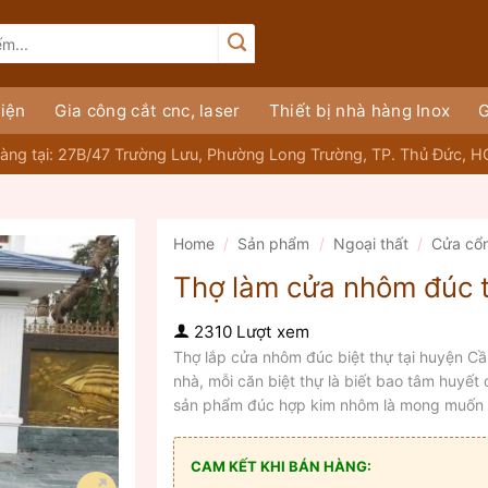
iện
Gia công cắt cnc, laser
Thiết bị nhà hàng Inox
G
àng tại: 27B/47 Trường Lưu, Phường Long Trường, TP. Thủ Đức, 
Home
/
Sản phẩm
/
Ngoại thất
/
Cửa cổ
Thợ làm cửa nhôm đúc t
2310 Lượt xem
Thợ lắp cửa nhôm đúc biệt thự tại huyện Cầ
nhà, mỗi căn biệt thự là biết bao tâm huyết
sản phẩm đúc hợp kim nhôm là mong muốn nh
CAM KẾT KHI BÁN HÀNG: