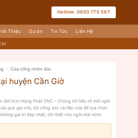
Hotline: 0903 775 567
iới Thiệu
Dự án
Tin Tức
Liên Hệ
HCM
ng
/
Cửa cổng nhôm đúc
ại huyện Cần Giờ
n Giờ hcm Hùng Phát CNC – Chúng tôi hiểu rõ mỗi ngôi
 của quý gia chủ, bỏ công sức và tiền của để lựa chọn
ững giá trị đẹp nhất, tốt nhất cho ngôi nhà mình.