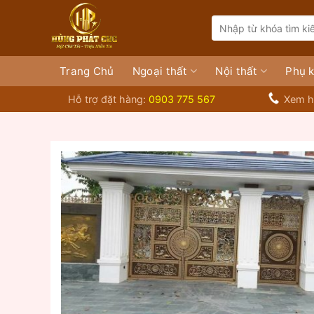
Bỏ
Search
qua
for:
nội
dung
Trang Chủ
Ngoại thất
Nội thất
Phụ k
Hỗ trợ đặt hàng:
0903 775 567
Xem h