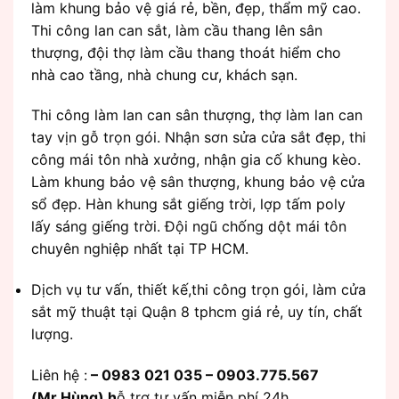
làm khung bảo vệ giá rẻ, bền, đẹp, thẩm mỹ cao.
Thi công lan can sắt, làm cầu thang lên sân
thượng, đội thợ làm cầu thang thoát hiểm cho
nhà cao tầng, nhà chung cư, khách sạn.
Thi công làm lan can sân thượng, thợ làm lan can
tay vịn gỗ trọn gói. Nhận sơn sửa cửa sắt đẹp, thi
công mái tôn nhà xưởng, nhận gia cố khung kèo.
Làm khung bảo vệ sân thượng, khung bảo vệ cửa
sổ đẹp. Hàn khung sắt giếng trời, lợp tấm poly
lấy sáng giếng trời. Đội ngũ chống dột mái tôn
chuyên nghiệp nhất tại TP HCM.
Dịch vụ tư vấn, thiết kế,thi công trọn gói, làm cửa
sắt mỹ thuật tại Quận 8 tphcm giá rẻ, uy tín, chất
lượng.
Liên hệ :
– 0983 021 035 – 0903.775.567
(Mr.Hùng) h
ỗ trợ tư vấn miễn phí 24h