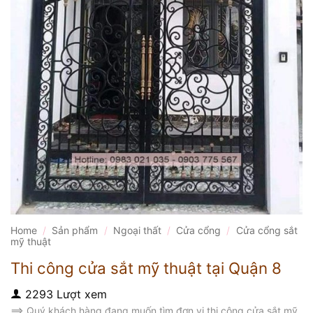
Home
/
Sản phẩm
/
Ngoại thất
/
Cửa cổng
/
Cửa cổng sắt
mỹ thuật
Thi công cửa sắt mỹ thuật tại Quận 8
2293 Lượt xem
==> Quý khách hàng đang muốn tìm đơn vị thi công cửa sắt mỹ