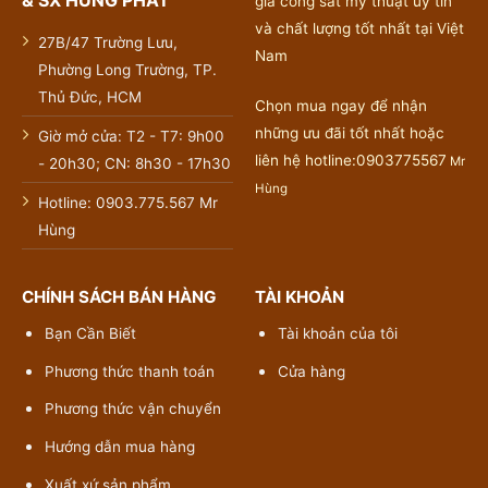
& SX HÙNG PHÁT
gia công sắt mỹ thuật uy tín
và chất lượng tốt nhất tại Việt
27B/47 Trường Lưu,
Nam
Phường Long Trường, TP.
Thủ Đức, HCM
Chọn mua ngay để nhận
những ưu đãi tốt nhất hoặc
Giờ mở cửa: T2 - T7: 9h00
liên hệ hotline:0903775567
Mr
- 20h30; CN: 8h30 - 17h30
Hùng
Hotline: 0903.775.567 Mr
Hùng
CHÍNH SÁCH BÁN HÀNG
TÀI KHOẢN
Bạn Cần Biết
Tài khoản của tôi
Phương thức thanh toán
Cửa hàng
Phương thức vận chuyển
Hướng dẫn mua hàng
Xuất xứ sản phẩm