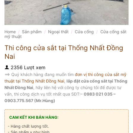
Home
/
Sản phẩm
/
Ngoại thất
/
Cửa cổng
/
Cửa cổng sắt
mỹ thuật
Thi công cửa sắt tại Thống Nhất Đồng
Nai
2356 Lượt xem
==> Quý khách hàng đang muốn tìm
đơn vị thi công cửa sắt mỹ
thuật tại Thống Nhất Đồng Nai
,
lắp đặt cửa cổng sắt tại Thống
Nhất Đồng Nai
, hãy liên hệ với công ty chúng tôi để được tư
vấn, thi công dịch vụ tốt nhất qua SĐT:–
0983 021 035 –
0903.775.567 (Mr.Hùng)
CAM KẾT KHI BÁN HÀNG:
- Hàng chất lượng tốt.
- Sản phẩm y như hình.