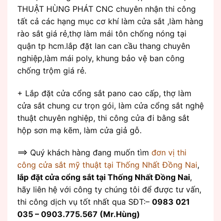
THUẬT HÙNG PHÁT CNC chuyên nhận thi công
tất cả các hạng mục cơ khí làm cửa sắt ,làm hàng
rào sắt giá rẻ,thợ làm mái tôn chống nóng tại
quận tp hcm.lắp đặt lan can cầu thang chuyên
nghiệp,làm mái poly, khung bảo vệ ban công
chống trộm giá rẻ.
+ Lắp đặt cửa cổng sắt pano cao cấp, thợ làm
cửa sắt chung cư trọn gói, làm cửa cổng sắt nghệ
thuật chuyên nghiệp, thi công cửa đi bằng sắt
hộp sơn mạ kẽm, làm cửa giả gỗ.
==> Quý khách hàng đang muốn tìm
đơn vị thi
công cửa sắt mỹ thuật tại Thống Nhất Đồng Nai
,
lắp đặt cửa cổng sắt tại Thống Nhất Đồng Nai
,
hãy liên hệ với công ty chúng tôi để được tư vấn,
thi công dịch vụ tốt nhất qua SĐT:–
0983 021
035 – 0903.775.567 (Mr.Hùng)