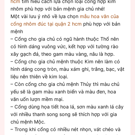
hcm
tìm hiểu cách lựa chọn loại cổng hợp kim
nhôm phù hợp với bản mệnh gia chủ nhé!
Một vài lưu ý nhỏ về lựa chọn
mẫu hoa văn của
cổng nhôm đúc tại quận 2 hcm
phù hợp với bản
mệnh
– Cổng cho gia chủ có ngũ hành thuộc Thổ nên
có hình dáng vuông vức, kết hợp với tường rào
xây gạch đá, theo gam màu vàng, nâu là hợp.
– Cổng cho gia chủ mệnh thuộc Kim nên làm có
hình dáng cong tròn, màu xám ghi, trắng, bạc, vật
liệu nên thiên về kim loại.
– Còn cổng cho gia chủ mệnh Thủy thì màu chủ
yếu sẽ là gam màu xanh biển và màu đen, hoa
văn uốn lượn mềm mại.
– Cổng dùng họa tiết hoa lá, sơn màu xanh lá cây
với nhiều thanh song song sẽ thích hợp với gia
chủ mệnh Mộc.
– Trong khi cổng có nhiều nét nhọn, vát chéo và