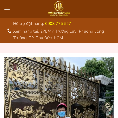
Bỏ
qua
nội
dung
Hỗ trợ đặt hàng:
0903 775 567
Xem hàng tại: 27B/47 Trường Lưu, Phường Long
Trường, TP. Thủ Đức, HCM