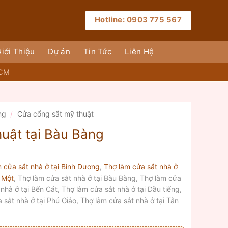
Hotline: 0903 775 567
iới Thiệu
Dự án
Tin Tức
Liên Hệ
HCM
ng
/
Cửa cổng sắt mỹ thuật
huật tại Bàu Bàng
 cửa sắt nhà ở tại Bình Dương
,
Thợ làm cửa sắt nhà ở
 Một
, Thợ làm cửa sắt nhà ở tại Bàu Bàng, Thợ làm cửa
nhà ở tại Bến Cát, Thợ làm cửa sắt nhà ở tại Dầu tiếng,
 sắt nhà ở tại Phú Giáo, Thợ làm cửa sắt nhà ở tại Tân