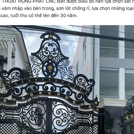
 THUẬT HÙNG PHÁT CNC biết được điều đó nên lựa chọn sắt hộp
âm nhập vào bên trong, sơn lót chống rỉ, lựa chọn những loại
cao, tuổi thọ có thể lên đến 30 năm.