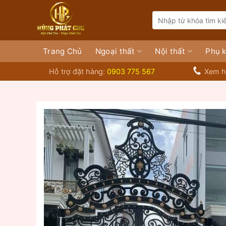
Bỏ
Search
qua
for:
nội
dung
Trang Chủ
Ngoại thất
Nội thất
Phụ k
Hỗ trợ đặt hàng:
0903 775 567
Xem h