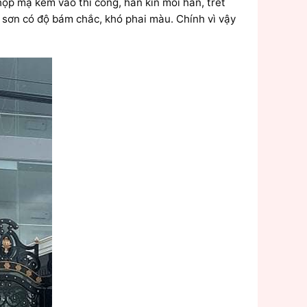
 mạ kẽm vào thi công, hàn kín mối hàn, trét
 sơn có độ bám chắc, khó phai màu. Chính vì vậy