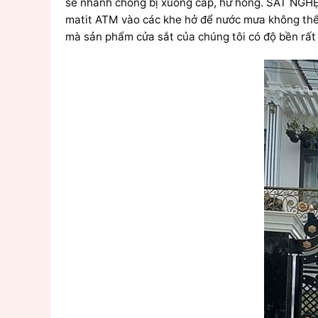
sẽ nhanh chóng bị xuống cấp, hư hỏng. SẮT NGHỆ
matit ATM vào các khe hở để nước mưa không thể x
mà sản phẩm cửa sắt của chúng tôi có độ bền rất 