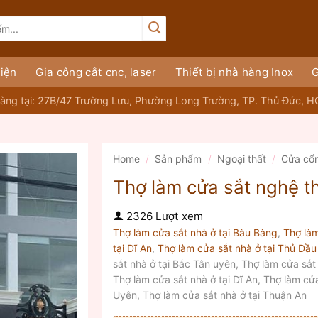
iện
Gia công cắt cnc, laser
Thiết bị nhà hàng Inox
G
àng tại: 27B/47 Trường Lưu, Phường Long Trường, TP. Thủ Đức, 
Home
/
Sản phẩm
/
Ngoại thất
/
Cửa cổ
Thợ làm cửa sắt nghệ t
2326 Lượt xem
Thợ làm cửa sắt nhà ở tại Bàu Bàng
,
Thợ làm
tại Dĩ An
,
Thợ làm cửa sắt nhà ở tại Thủ Dầu
sắt nhà ở tại Bắc Tân uyên, Thợ làm cửa sắt 
Thợ làm cửa sắt nhà ở tại Dĩ An, Thợ làm cửa
Uyên, Thợ làm cửa sắt nhà ở tại Thuận An