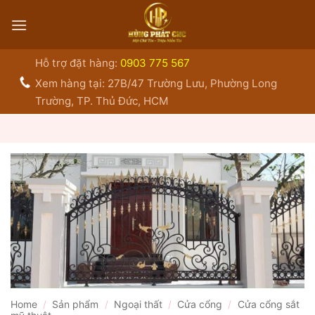
Bỏ
qua
nội
dung
Hỗ trợ đặt hàng:
0903 775 567
Xem hàng tại: 27B/47 Trường Lưu, Phường Long
Trường, TP. Thủ Đức, HCM
Home
/
Sản phẩm
/
Ngoại thất
/
Cửa cổng
/
Cửa cổng sắt