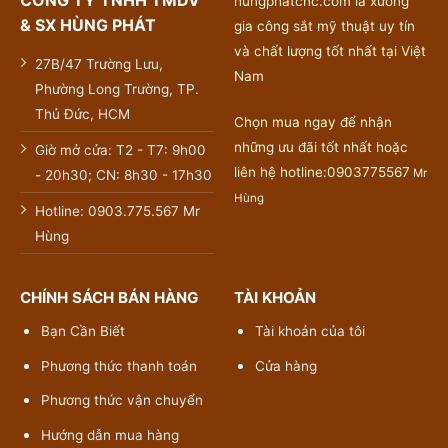
CÔNG TY TNHH TMDV
hungphatcnc.com là xưởng
& SX HÙNG PHÁT
gia công sắt mỹ thuật uy tín
và chất lượng tốt nhất tại Việt
27B/47 Trường Lưu,
Nam
Phường Long Trường, TP.
Thủ Đức, HCM
Chọn mua ngay để nhận
những ưu đãi tốt nhất hoặc
Giờ mở cửa: T2 - T7: 9h00
liên hệ hotline:0903775567
Mr
- 20h30; CN: 8h30 - 17h30
Hùng
Hotline: 0903.775.567 Mr
Hùng
CHÍNH SÁCH BÁN HÀNG
TÀI KHOẢN
Bạn Cần Biết
Tài khoản của tôi
Phương thức thanh toán
Cửa hàng
Phương thức vận chuyển
Hướng dẫn mua hàng