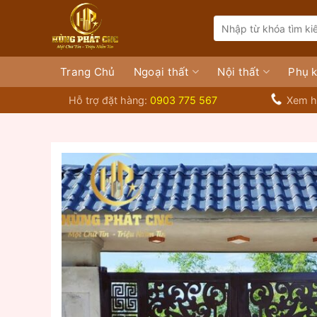
Bỏ
Search
qua
for:
nội
dung
Trang Chủ
Ngoại thất
Nội thất
Phụ k
Hỗ trợ đặt hàng:
0903 775 567
Xem h