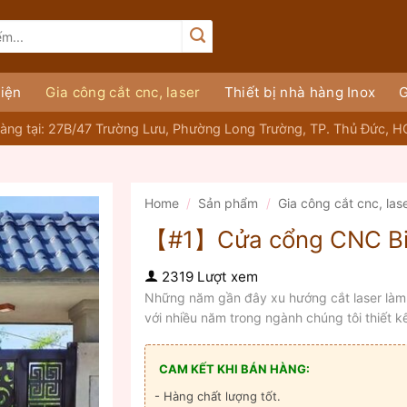
iện
Gia công cắt cnc, laser
Thiết bị nhà hàng Inox
G
àng tại: 27B/47 Trường Lưu, Phường Long Trường, TP. Thủ Đức, 
Home
/
Sản phẩm
/
Gia công cắt cnc, las
【#1】Cửa cổng CNC Bi
2319 Lượt xem
Những năm gần đây xu hướng cắt laser làm 
với nhiều năm trong ngành chúng tôi thiết kê
CAM KẾT KHI BÁN HÀNG:
- Hàng chất lượng tốt.