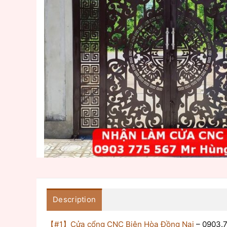
Description
【#1】Cửa cổng CNC Biên Hòa Đồng Nai
– 0903.