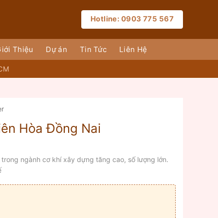
Hotline: 0903 775 567
iới Thiệu
Dự án
Tin Tức
Liên Hệ
HCM
er
ên Hòa Đồng Nai
trong ngành cơ khí xây dựng tăng cao, số lượng lớn.
́