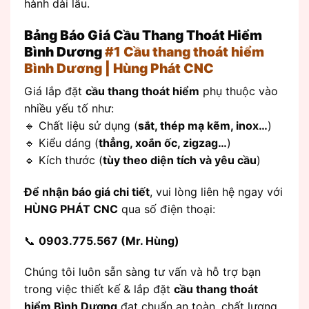
hành dài lâu.
Bảng Báo Giá Cầu Thang Thoát Hiểm
Bình Dương
#1 Cầu thang thoát hiểm
Bình Dương | Hùng Phát CNC
Giá lắp đặt
cầu thang thoát hiểm
phụ thuộc vào
nhiều yếu tố như:
🔹 Chất liệu sử dụng (
sắt, thép mạ kẽm, inox…
)
🔹 Kiểu dáng (
thẳng, xoắn ốc, zigzag…
)
🔹 Kích thước (
tùy theo diện tích và yêu cầu
)
Để nhận báo giá chi tiết
, vui lòng liên hệ ngay với
HÙNG PHÁT CNC
qua số điện thoại:
📞
0903.775.567 (Mr. Hùng)
Chúng tôi luôn sẵn sàng tư vấn và hỗ trợ bạn
trong việc thiết kế & lắp đặt
cầu thang thoát
hiểm Bình Dương
đạt chuẩn an toàn, chất lượng