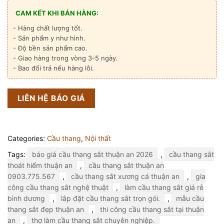
CAM KẾT KHI BÁN HÀNG:
- Hàng chất lượng tốt.
- Sản phẩm y như hình.
- Độ bền sản phẩm cao.
- Giao hàng trong vòng 3-5 ngày.
- Bao đổi trả nếu hàng lỗi.
LIÊN HỆ BÁO GIÁ
Categories:
Cầu thang
,
Nội thất
Tags:
báo giá cầu thang sắt thuận an 2026
,
cầu thang sắt
thoát hiểm thuận an
,
cầu thang sắt thuận an
0903.775.567
,
cầu thang sắt xương cá thuận an
,
gia
công cầu thang sắt nghệ thuật
,
làm cầu thang sắt giá rẻ
bình dương
,
lắp đặt cầu thang sắt trọn gói.
,
mẫu cầu
thang sắt đẹp thuận an
,
thi công cầu thang sắt tại thuận
an
,
thợ làm cầu thang sắt chuyên nghiệp.