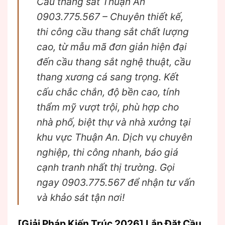
Cầu thang sắt Thuận An
0903.775.567 – Chuyên thiết kế,
thi công cầu thang sắt chất lượng
cao, từ mẫu mã đơn giản hiện đại
đến cầu thang sắt nghệ thuật, cầu
thang xương cá sang trọng. Kết
cấu chắc chắn, độ bền cao, tính
thẩm mỹ vượt trội, phù hợp cho
nhà phố, biệt thự và nhà xưởng tại
khu vực Thuận An. Dịch vụ chuyên
nghiệp, thi công nhanh, báo giá
cạnh tranh nhất thị trường. Gọi
ngay 0903.775.567 để nhận tư vấn
và khảo sát tận nơi!
[Giải Pháp Kiến Trúc 2026] Lắp Đặt Cầu