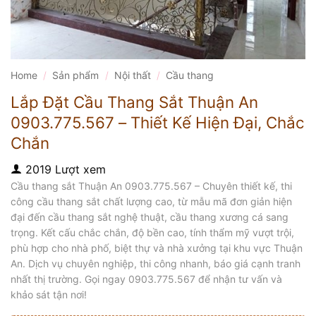
Home
/
Sản phẩm
/
Nội thất
/
Cầu thang
Lắp Đặt Cầu Thang Sắt Thuận An
0903.775.567 – Thiết Kế Hiện Đại, Chắc
Chắn
2019 Lượt xem
Cầu thang sắt Thuận An 0903.775.567 – Chuyên thiết kế, thi
công cầu thang sắt chất lượng cao, từ mẫu mã đơn giản hiện
đại đến cầu thang sắt nghệ thuật, cầu thang xương cá sang
trọng. Kết cấu chắc chắn, độ bền cao, tính thẩm mỹ vượt trội,
phù hợp cho nhà phố, biệt thự và nhà xưởng tại khu vực Thuận
An. Dịch vụ chuyên nghiệp, thi công nhanh, báo giá cạnh tranh
nhất thị trường. Gọi ngay 0903.775.567 để nhận tư vấn và
khảo sát tận nơi!