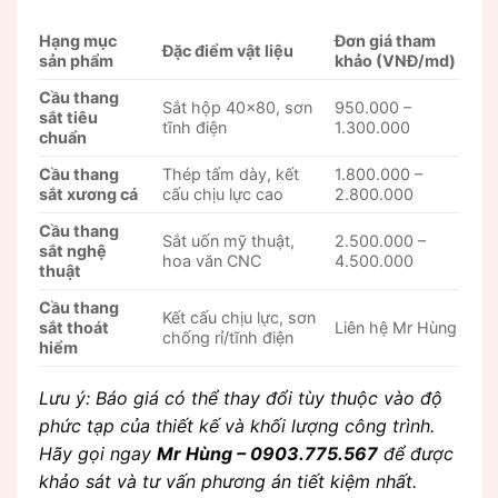
Hạng mục
Đơn giá tham
Đặc điểm vật liệu
sản phẩm
khảo (VNĐ/md)
Cầu thang
Sắt hộp 40×80, sơn
950.000 –
sắt tiêu
tĩnh điện
1.300.000
chuẩn
Cầu thang
Thép tấm dày, kết
1.800.000 –
sắt xương cá
cấu chịu lực cao
2.800.000
Cầu thang
Sắt uốn mỹ thuật,
2.500.000 –
sắt nghệ
hoa văn CNC
4.500.000
thuật
Cầu thang
Kết cấu chịu lực, sơn
sắt thoát
Liên hệ Mr Hùng
chống rỉ/tĩnh điện
hiểm
Lưu ý: Báo giá có thể thay đổi tùy thuộc vào độ
phức tạp của thiết kế và khối lượng công trình.
Hãy gọi ngay
Mr Hùng – 0903.775.567
để được
khảo sát và tư vấn phương án tiết kiệm nhất.