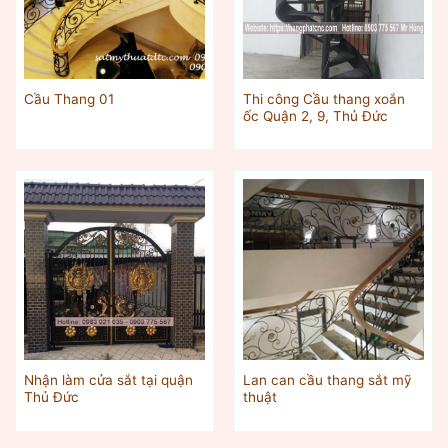
Thi công Cầu thang xoắn
Cầu Thang 01
ốc Quận 2, 9, Thủ Đức
Nhận làm cửa sắt tại quận
Lan can cầu thang sắt mỹ
Thủ Đức
thuật