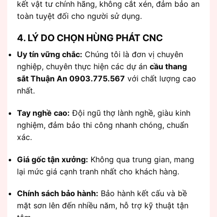
kết vật tư chính hãng, không cắt xén, đảm bảo an
toàn tuyệt đối cho người sử dụng.
4. LÝ DO CHỌN HÙNG PHÁT CNC
Uy tín vững chắc:
Chúng tôi là đơn vị chuyên
nghiệp, chuyên thực hiện các dự án
cầu thang
sắt Thuận An 0903.775.567
với chất lượng cao
nhất.
Tay nghề cao:
Đội ngũ thợ lành nghề, giàu kinh
nghiệm, đảm bảo thi công nhanh chóng, chuẩn
xác.
Giá gốc tận xưởng:
Không qua trung gian, mang
lại mức giá cạnh tranh nhất cho khách hàng.
Chính sách bảo hành:
Bảo hành kết cấu và bề
mặt sơn lên đến nhiều năm, hỗ trợ kỹ thuật tận