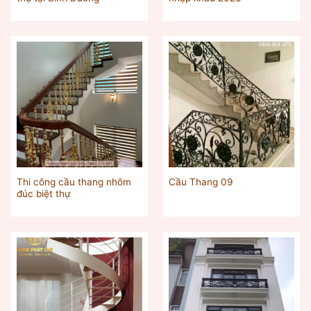
Thi công cầu thang nhôm
Cầu Thang 09
đúc biệt thự