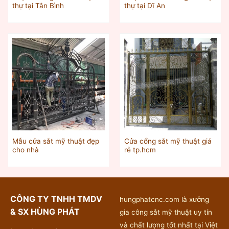
thự tại Tân Bình
thự tại Dĩ An
Mẫu cửa sắt mỹ thuật đẹp
Cửa cổng sắt mỹ thuật giá
cho nhà
rẻ tp.hcm
CÔNG TY TNHH TMDV
hungphatcnc.com là xưởng
& SX HÙNG PHÁT
gia công sắt mỹ thuật uy tín
và chất lượng tốt nhất tại Việt